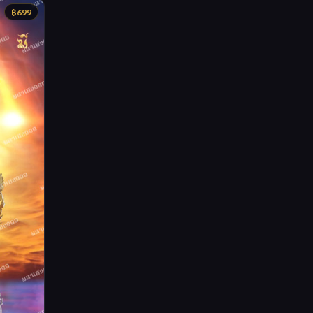
฿
699