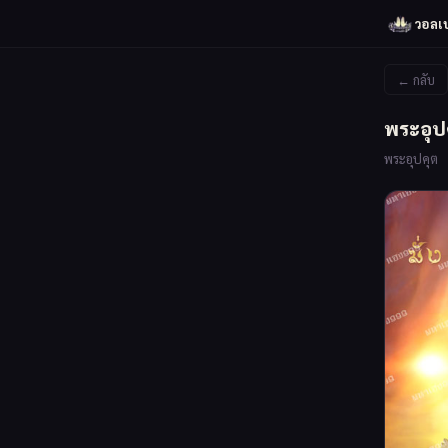
วอลเ
← กลับ
พระอุป
พระอุปคุต