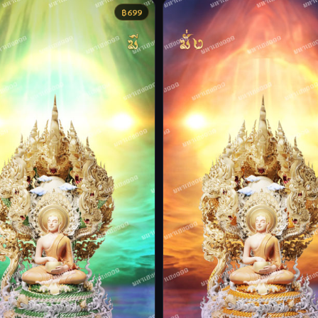
฿
699