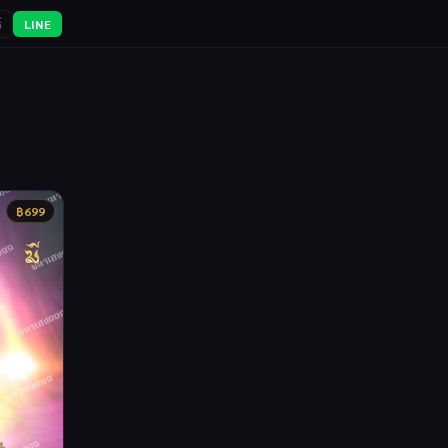
์
LINE
฿
699