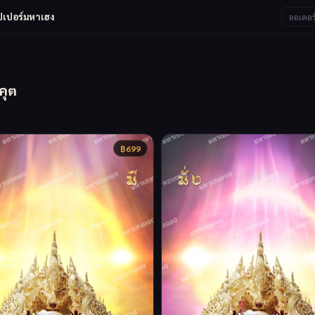
ปเปอร์มหาเฮง
ออเดอร
คุต
฿
699