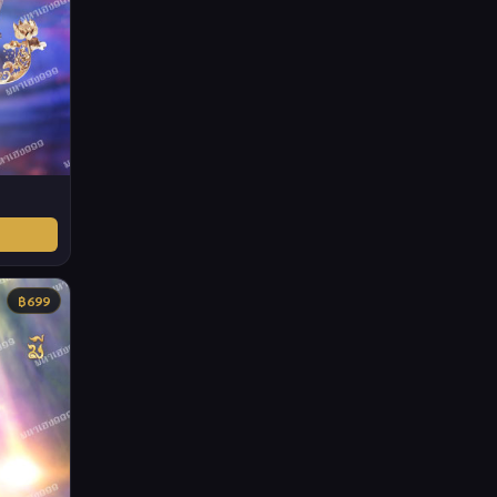
฿
699