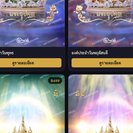
ำวันพุทธ
องค์ประจำวันพฤหัสบดี
ดูรายละเอียด
ดูรายละเอียด
฿
699