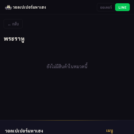
วอลเปเปอร์มหาเฮง
ออเดอร์
LINE
← กลับ
พระราหู
ยังไม่มีสินค้าในหมวดนี้
วอลเปเปอร์มหาเฮง
เมนู